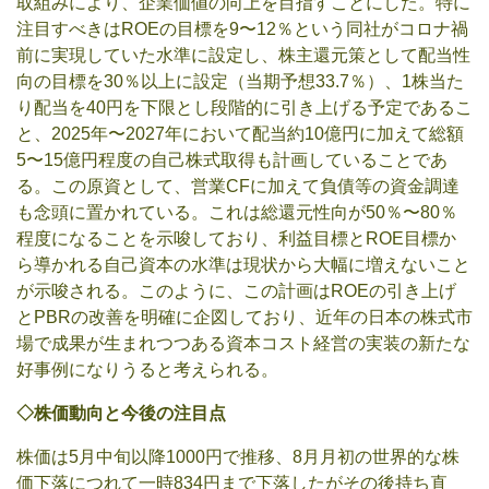
取組みにより、企業価値の向上を目指すことにした。特に
注目すべきはROEの目標を9〜12％という同社がコロナ禍
前に実現していた水準に設定し、株主還元策として配当性
向の目標を30％以上に設定（当期予想33.7％）、1株当た
り配当を40円を下限とし段階的に引き上げる予定であるこ
と、2025年〜2027年において配当約10億円に加えて総額
5〜15億円程度の自己株式取得も計画していることであ
る。この原資として、営業CFに加えて負債等の資金調達
も念頭に置かれている。これは総還元性向が50％〜80％
程度になることを示唆しており、利益目標とROE目標か
ら導かれる自己資本の水準は現状から大幅に増えないこと
が示唆される。このように、この計画はROEの引き上げ
とPBRの改善を明確に企図しており、近年の日本の株式市
場で成果が生まれつつある資本コスト経営の実装の新たな
好事例になりうると考えられる。
◇株価動向と
今後の注目点
株価は5月中旬以降1000円で推移、8月月初の世界的な株
価下落につれて一時834円まで下落したがその後持ち直