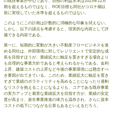
の既存事業が中心であり、目標の利益水準は2023年12月
期を超えるものではなく、ROE目標も同社がコロナ禍以
前に実現していた水準を超えるものではない。
このようにこの計画は計数的に消極的な印象を拭えない。
しかし、以下の諸点を考慮すると、現実的な内容として評
価できる内容である。
第一に、短期的に変動が大きい不動産フロービジネスを進
める同社は、外部環境に対してレジリエントで安定的な成
長を目指すほうが、業績拡大に軸足を置きすぎる場合より
も合理的な事業方針であると考えられるからである。金利
上昇、建築コストの上昇など今後の事業環境には懸念すべ
き要因が出てきている。このため、業績拡大に軸足を置き
すぎて業績のボラティリティを高めることになったり過剰
なリスクを抱えることになるよりも、コアである既存事業
の実力アップと着実な業績拡大を目指す方が、業績の安定
度が高まり、派生事業推進の体力も温存され、さらに資本
コストの低下につながる公算もあるといえるだろう。