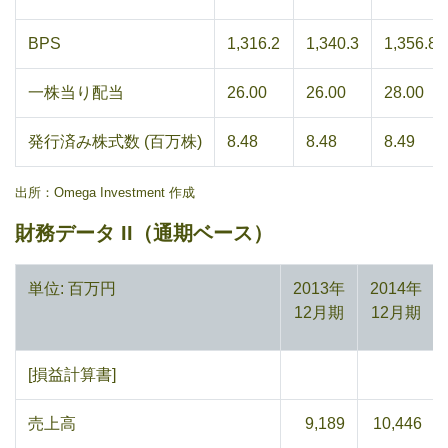
BPS
1,316.2
1,340.3
1,356.8
一株当り配当
26.00
26.00
28.00
発行済み株式数 (百万株)
8.48
8.48
8.49
出所：Omega Investment 作成
財務データ II（通期ベース）
単位: 百万円
2013年
2014年
12月期
12月期
[損益計算書]
売上高
9,189
10,446