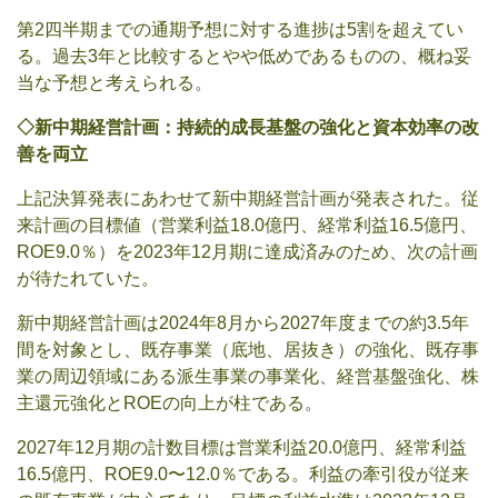
第2四半期までの通期予想に対する進捗は5割を超えてい
る。過去3年と比較するとやや低めであるものの、概ね妥
当な予想と考えられる。
◇
新中期経営計画：持続的成長基盤の強化と資本効率の改
善を両立
上記決算発表にあわせて新中期経営計画が発表された。従
来計画の目標値（営業利益18.0億円、経常利益16.5億円、
ROE9.0％）を2023年12月期に達成済みのため、次の計画
が待たれていた。
新中期経営計画は2024年8月から2027年度までの約3.5年
間を対象とし、既存事業（底地、居抜き）の強化、既存事
業の周辺領域にある派生事業の事業化、経営基盤強化、株
主還元強化とROEの向上が柱である。
2027年12月期の計数目標は営業利益20.0億円、経常利益
16.5億円、ROE9.0〜12.0％である。利益の牽引役が従来