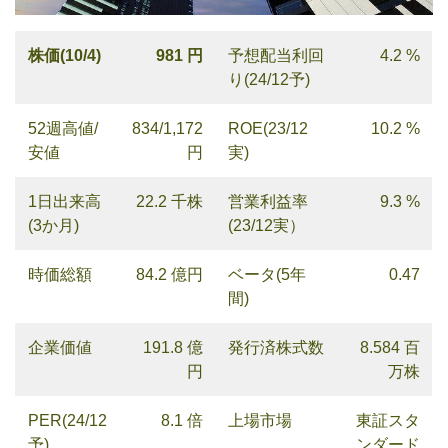
株価(10/4)
981 円
予想配当利回
4.2 %
り(24/12予)
52週高値/
834/1,172
ROE(23/12
10.2 %
安値
円
実)
1日出来高
22.2 千株
営業利益率
9.3 %
(3か月)
(23/12実）
時価総額
84.2 億円
ベータ(5年
0.47
間)
企業価値
191.8 億
発行済株式数
8.584 百
円
万株
PER(24/12
8.1 倍
上場市場
東証スタ
予)
ンダード