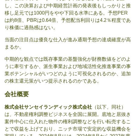
し、この決算および中期経営計画の発表後もしっかりと推
移し足元では1000円をやや下回る水準にある。予想PER
は約8倍、PBRは0.64倍、予想配当利回りは4.2％程度であ
り株価に過熱感はない。
当面の注目点は優良な仕入が進み通期予想の達成確度が高
まるか。
中期的な観点では既存事業の基盤強化が財務数値をどのよ
うに牽引するか、派生事業および地域活性化推進事業の事
業ポテンシャルがいつどのように可視化されるのか、追加
の株主還元策がいつ提示されるのかである。
会社概要
株式会社サンセイランディック株式会社
（以下、同社）
は、不動産権利調整ビジネスを全国に展開。底地と居抜き
案件中心に仕入れた物件の権利調整などを行い転売するこ
とで収益を上げており、ニッチ市場で安定的な収益機会を