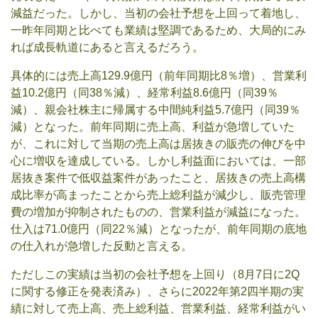
減益だった。しかし、当初の会社予想を上回って着地し、
一昨年同期と比べても業績は堅調であるため、大局的にみ
れば成長軌道にあると言えるだろう。
具体的には売上高129.9億円（前年同期比8％増）、営業利
益10.2億円（同38％減）、経常利益8.6億円（同39％
減）、親会社株主に帰属する中間純利益5.7億円（同39％
減）となった。前年同期に売上高、利益が急増していた
が、これに対して当期の売上高は居抜きの販売の伸びを中
心に増収を達成している。しかし利益面においては、一部
居抜き案件で低収益案件があったこと、居抜きの売上高構
成比率が高まったことから売上総利益が減少し、販売管理
費の増加が抑制されたものの、営業利益が減益になった。
仕入は71.0億円（同22％減）となったが、前年同期の底地
の仕入れが急増した反動と言える。
ただしこの実績は当初の会社予想を上回り（8月7日に2Q
に関する修正を発表済み）、さらに2022年第2四半期の実
績に対して売上高、売上総利益、営業利益、経常利益がい