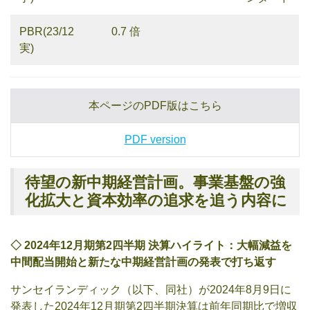
PBR(23/12
0.7 倍
実)
本ページのPDF版はこちら
PDF version
待望の新中期経営計画。事業基盤の強
化拡大と資本効率の追求を追う内容に
◇
2024
年
12
月
期第
2
四半期 決算ハイライト：大幅減益を
中間配当開始と新たな中期経営計画の発表で打ち返す
サンセイランディック（以下、同社）が2024年8月9日に
発表した2024年12月期第2四半期決算は前年同期比で増収