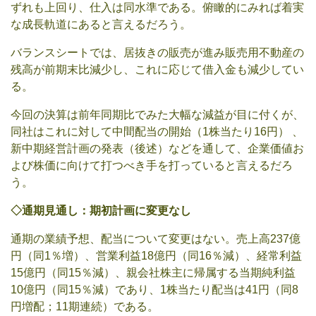
ずれも上回り、仕入は同水準である。俯瞰的にみれば着実
な成長軌道にあると言えるだろう。
バランスシートでは、居抜きの販売が進み販売用不動産の
残高が前期末比減少し、これに応じて借入金も減少してい
る。
今回の決算は前年同期比でみた大幅な減益が目に付くが、
同社はこれに対して中間配当の開始（1株当たり16円） 、
新中期経営計画の発表（後述）などを通して、企業価値お
よび株価に向けて打つべき手を打っていると言えるだろ
う。
◇
通期見通し：期初計画に変更なし
通期の業績予想、配当について変更はない。売上高237億
円（同1％増）、営業利益18億円（同16％減）、経常利益
15億円（同15％減）、親会社株主に帰属する当期純利益
10億円（同15％減）であり、1株当たり配当は41円（同8
円増配；11期連続）である。