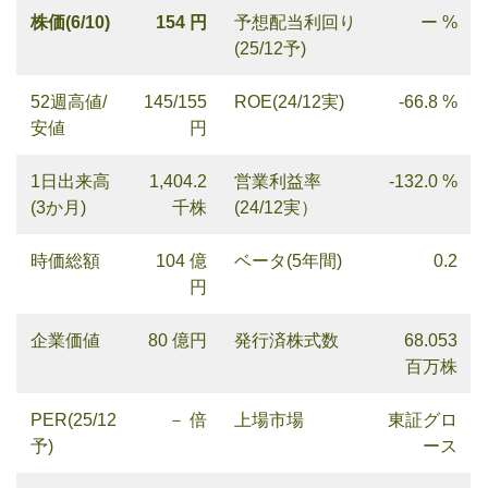
株価(6/10)
154 円
予想配当利回り
ー %
(25/12予)
52週高値/
145/155
ROE(24/12実)
-66.8 %
安値
円
1日出来高
1,404.2
営業利益率
-132.0 %
(3か月)
千株
(24/12実）
時価総額
104 億
ベータ(5年間)
0.2
円
企業価値
80 億円
発行済株式数
68.053
百万株
PER(25/12
－ 倍
上場市場
東証グロ
予)
ース