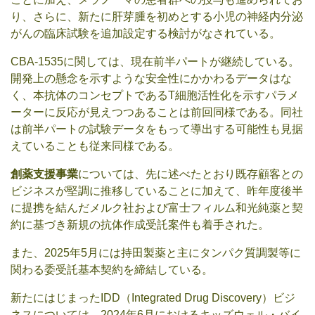
り、さらに、新たに肝芽腫を初めとする小児の神経内分泌
がんの臨床試験を追加設定する検討がなされている。
CBA-1535に関しては、現在前半パートが継続している。
開発上の懸念を示すような安全性にかかわるデータはな
く、本抗体のコンセプトであるT細胞活性化を示すパラメ
ーターに反応が見えつつあることは前回同様である。同社
は前半パートの試験データをもって導出する可能性も見据
えていることも従来同様である。
創薬支援事業
については、先に述べたとおり既存顧客との
ビジネスが堅調に推移していることに加えて、昨年度後半
に提携を結んだメルク社および富士フィルム和光純薬と契
約に基づき新規の抗体作成受託案件も着手された。
また、2025年5月には持田製薬と主にタンパク質調製等に
関わる委受託基本契約を締結している。
新たにはじまったIDD（Integrated Drug Discovery）ビジ
ネスについては、2024年6月におけるキッズウェル・バイ