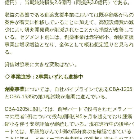
億円）、当期純純損失2.6億円（同損失3.0億円）である。
収益の基盤である創薬支援事業においては既存顧客からの
案件が着実に推移していることに加えて、高額設備費の減
少により研究開発費が削減されたことから損益が改善して
いる。セグメント別には、創薬事業は赤字縮小、創薬支援
事業は増収増益となり、全体として概ね想定通りと見られ
る。
貸借対照表に大きな変動はない。
◇
事業進捗：
2
事業
いずれも進捗中
創薬事業
については、自社パイプラインであるCBA-1205
とCBA-1535の第1相試験が順調に進んでいる。
CBA-1205に関しては、前半パートで投与されたメラノー
マの患者1例について投与期間が45ヶ月を超えており腫瘍
縮小を伴う安定評価が継続している。現在進行中の後半パ
ートでは、肝細胞がんで1例の部分奏功を確認できている
ことに加え、メラノーマの患者群への投与も進められてお