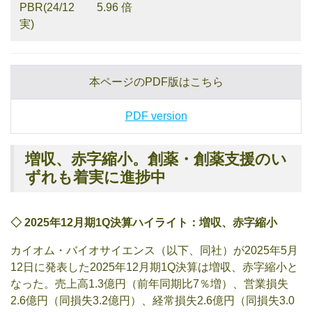
PBR(24/12
5.96 倍
実)
本ページのPDF版はこちら
PDF version
増収、赤字縮小。創薬・創薬支援のい
ずれも着実に進捗中
◇
2025
年
12
月
期
1Q
決算ハイライト：増収、赤字縮小
カイオム・バイオサイエンス（以下、同社）が2025年5月
12日に発表した2025年12月期1Q決算は増収、赤字縮小と
なった。売上高1.3億円（前年同期比7％増）、営業損失
2.6億円（同損失3.2億円）、経常損失2.6億円（同損失3.0