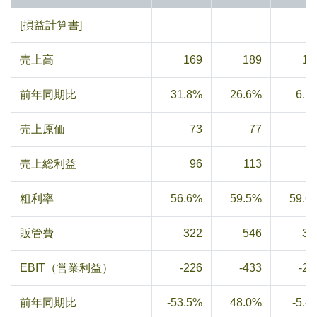
[損益計算書]
売上高
169
189
16
前年同期比
31.8%
26.6%
6.2
売上原価
73
77
6
売上総利益
96
113
9
粗利率
56.6%
59.5%
59.6
販管費
322
546
34
EBIT（営業利益）
-226
-433
-24
前年同期比
-53.5%
48.0%
-5.4