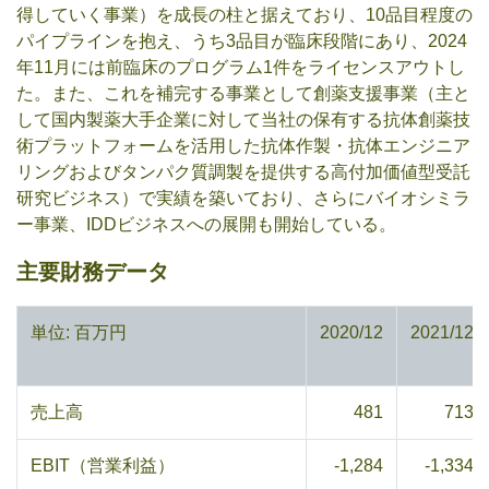
得していく事業）を成長の柱と据えており、10品目程度の
パイプラインを抱え、うち3品目が臨床段階にあり、2024
年11月には前臨床のプログラム1件をライセンスアウトし
た。また、これを補完する事業として創薬支援事業（主と
して国内製薬大手企業に対して当社の保有する抗体創薬技
術プラットフォームを活用した抗体作製・抗体エンジニア
リングおよびタンパク質調製を提供する高付加価値型受託
研究ビジネス）で実績を築いており、さらにバイオシミラ
ー事業、IDDビジネスへの展開も開始している。
主要財務データ
単位: 百万円
2020/12
2021/12
売上高
481
713
EBIT（営業利益）
-1,284
-1,334