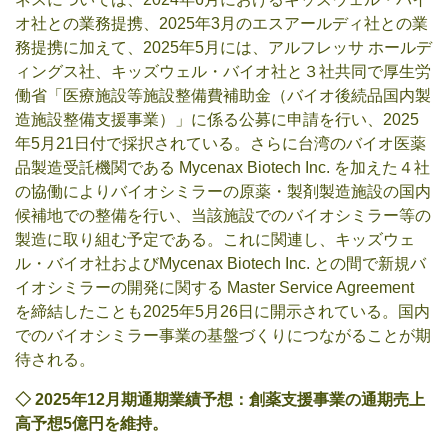
オ社との業務提携、2025年3月のエスアールディ社との業
務提携に加えて、2025年5月には、アルフレッサ ホールデ
ィングス社、キッズウェル・バイオ社と３社共同で厚生労
働省「医療施設等施設整備費補助金（バイオ後続品国内製
造施設整備支援事業）」に係る公募に申請を行い、2025
年5月21日付で採択されている。さらに台湾のバイオ医薬
品製造受託機関である Mycenax Biotech Inc. を加えた４社
の協働によりバイオシミラーの原薬・製剤製造施設の国内
候補地での整備を行い、当該施設でのバイオシミラー等の
製造に取り組む予定である。これに関連し、キッズウェ
ル・バイオ社およびMycenax Biotech Inc. との間で新規バ
イオシミラーの開発に関する Master Service Agreement
を締結したことも2025年5月26日に開示されている。国内
でのバイオシミラー事業の基盤づくりにつながることが期
待される。
◇
2025
年
12
月期通期業績予想：創薬支援事業の通期売上
高予想
5
億円を維持。