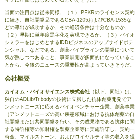
当面の注目点は従来同様、（１） PFKRのライセンス契約
に続き、自社開発品であるCBA-1205およびCBA-1535な
どの導出が成功するか、その経済条件は十分なものか、
（２）早期に単年度黒字化を実現できるか、（３）バイオ
シミラーをはじめとするIDDビジネスのアップサイドポテ
ンシャル、などである。創薬パイプラインの開発について
気が熟しつつあること、事業展開が多面的になっているこ
とから、今後のニュースの重要性が高まっていきそうだ。
会社概要
カイオム・バイオサイエンス株式会社
（以下、同社）は、
独自のADLib/Tribodyの技術に立脚した抗体創薬開発でア
ンメットニーズに応えるバイオベンチャー企業。創薬事業
（アンメットニーズの高い疾患領域における抗体創薬の自
社開発または共同開発を行い、その成果物である抗体に関
する特許権等の知財権を製薬企業等に実施許諾し、契約一
時金、マイルストーン、およびロイヤルティ等の収入を獲