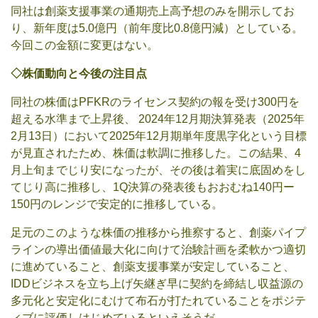
同社は創薬支援事業の通期売上高予想のみを開示してお
り、新年度は5.0億円（前年度比0.8億円減）としている。
今回この金額に変更はない。
◇株価動向と今後の注目点
同社の株価はPFKRのライセンス契約の報を受け300円を
超える水準まで上昇後、 2024年12月期決算発表（2025年
2月13日）において2025年12月期単年度黒字化という目標
が見直されたため、株価は軟調に推移した。この結果、4
月上旬までじり安になったが、その後は着実に底固めをし
てじり高に推移し、1Q決算の発表後もおおむね140円ー
150円のレンジで安定的に推移している。
足元のこのような株価の推移から推察すると、創薬パイプ
ラインの導出価値最大化に向けて治験計画を柔軟かつ適切
に進めていること、創薬支援事業が安定していること、
IDDビジネスを立ち上げ矢継ぎ早に契約を締結し収益源の
多元化と安定化にむけて布石が打たれていることをポジテ
ィブに評価しはじめているといえそうだ。