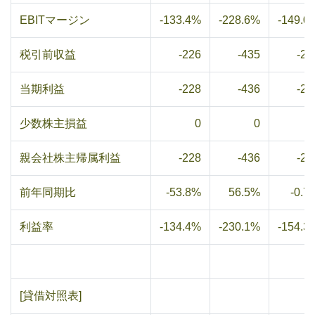
EBITマージン
-133.4%
-228.6%
-149.0
税引前収益
-226
-435
-25
当期利益
-228
-436
-25
少数株主損益
0
0
親会社株主帰属利益
-228
-436
-25
前年同期比
-53.8%
56.5%
-0.7
利益率
-134.4%
-230.1%
-154.3
[貸借対照表]