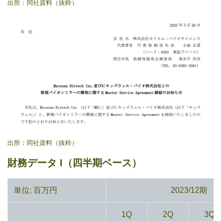
出所：同社資料（抜粋）
出所：同社資料（抜粋）
財務データ I（四半期ベース）
単位: 百万円
2023/12期
1Q
2Q
3Q