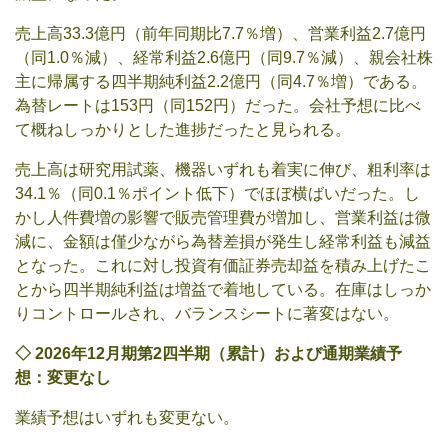
売上高33.3億円（前年同期比7.7％増）、営業利益2.7億円
（同1.0％減）、経常利益2.6億円（同9.7％減）、親会社株
主に帰属する四半期純利益2.2億円（同4.7％増）である。
為替レートは153円（同152円）だった。会社予想に比べ
て概ねしっかりとした進捗だったと見られる。
売上高は研究用試薬、機器いずれも着実に伸び、粗利率は
34.1％（同0.1％ポイント低下）でほぼ横ばいだった。し
かし人件費増の影響で販売管理費が増加し、営業利益は微
減に、金額は僅少ながら為替差損が発生し経常利益も減益
となった。これに対し投資有価証券売却益を積み上げたこ
とから四半期純利益は増益で着地している。在庫はしっか
りコントロールされ、バランスシートに著変はない。
◇
2026
年
12
月
期第
2
四半期（累計）および通期業績予
想：変更なし
業績予想はいずれも変更ない。