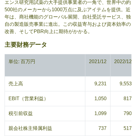
エンス研究用試薬の大手提供事業者の一角で、世界中の約
500社のメーカーから1000万点に及ぶアイテムを提供。近
年は、商社機能のグローバル展開、自社受託サービス、独
自の製造販売事業に進出。この収益寄与および資本効率の
改善、そしてPBR向上に期待がかかる。
主要財務データ
単位: 百万円
2021/12
2022/12
売上高
9,231
9,553
EBIT（営業利益）
1,050
817
税引前収益
1,099
790
親会社株主帰属利益
737
517