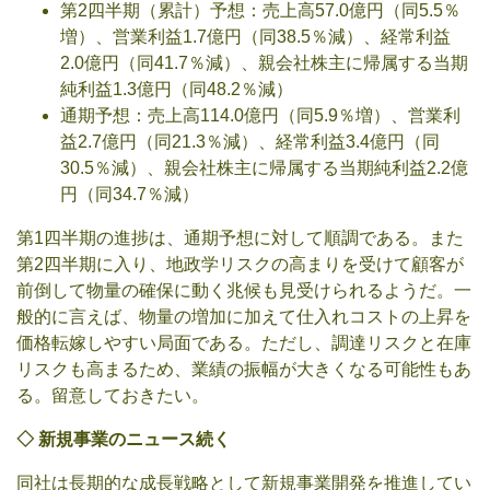
第2四半期（累計）予想：売上高57.0億円（同5.5％
増）、営業利益1.7億円（同38.5％減）、経常利益
2.0億円（同41.7％減）、親会社株主に帰属する当期
純利益1.3億円（同48.2％減）
通期予想：売上高114.0億円（同5.9％増）、営業利
益2.7億円（同21.3％減）、経常利益3.4億円（同
30.5％減）、親会社株主に帰属する当期純利益2.2億
円（同34.7％減）
第1四半期の進捗は、通期予想に対して順調である。また
第2四半期に入り、地政学リスクの高まりを受けて顧客が
前倒して物量の確保に動く兆候も見受けられるようだ。一
般的に言えば、物量の増加に加えて仕入れコストの上昇を
価格転嫁しやすい局面である。ただし、調達リスクと在庫
リスクも高まるため、業績の振幅が大きくなる可能性もあ
る。留意しておきたい。
◇
新規事業のニュース続く
同社は長期的な成長戦略として新規事業開発を推進してい