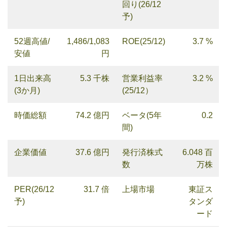
回り(26/12
予)
52週高値/
1,486/1,083
ROE(25/12)
3.7 %
安値
円
1日出来高
5.3 千株
営業利益率
3.2 %
(3か月)
(25/12）
時価総額
74.2 億円
ベータ(5年
0.2
間)
企業価値
37.6 億円
発行済株式
6.048 百
数
万株
PER(26/12
31.7 倍
上場市場
東証ス
予)
タンダ
ード