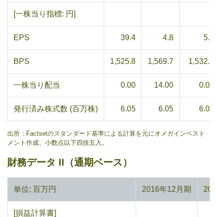
[一株当り指標: 円]
EPS
39.4
4.8
5.7
BPS
1,525.8
1,569.7
1,532.0
一株当り配当
0.00
14.00
0.00
発行済み株式数 (百万株)
6.05
6.05
6.05
出所：Factsetのスタンダード基準による計算を元にオメガインベスト
メント作成、小数点以下四捨五入。
財務データ II（通期ベース）
単位: 百万円
2016年12月期
20
[損益計算書]