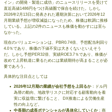
イン」の開発・製造に成功」のニュースリリースを受けて
直近高値1486円をつけ高値圏で保合を続けた。しかし
2026年2月13日に発表された通期決算において2026年12
月期業績予想が増収減益になったため、株価は軟調に推移
している。上記の2件のニュースも株価を動かすには至ら
なかった。
現在のバリュエーションは、PBR0.74倍、予想配当利回り
4.0％であり、株価の下値不安は大きくないといえそう
だ。しかし予想PER32倍、実績ROE3.7％であり、株価が
改めて上昇軌道に乗るためには業績期待が高まることが必
要であろう。
具体的な注目点としては
2026年12月期の業績が会社予想を上回るか
：ドル円
為替の動向、地政学リスクに対応する顧客動向を着
実に収益増に繋げること、 DX推進による労働生産
性の向上など。
中長期の成長ポテンシャルが具体化していくか
：商