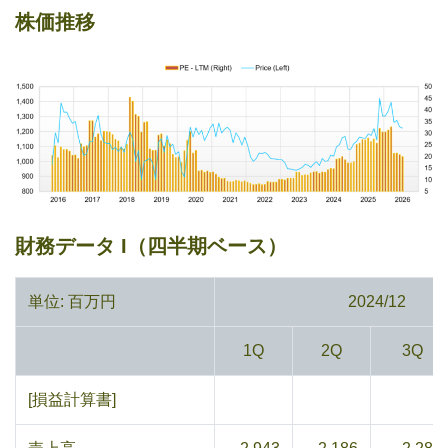
株価推移
財務データ I（四半期ベース）
単位: 百万円
2024/12
1Q
2Q
3Q
[損益計算書]