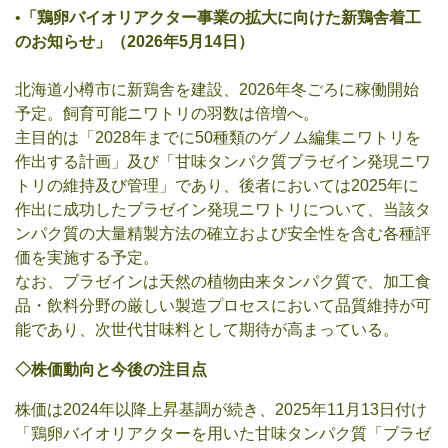
•
「鶏卵バイオリアクター事業の拡大に向けた新鶏舎着工
のお知らせ」（
2026
年
5
月
14
日）
北海道小樽市に新鶏舎を建設、2026年冬ごろに稼働開始
予定。飼育可能ニワトリの羽数は倍増へ。
主目的は「2028年までに50種類のゲノム編集ニワトリを
作出する計画」及び「甘味タンパク質ブラゼイン発現ニワ
トリの維持及び管理」であり、後者においては2025年に
作出に成功したブラゼイン発現ニワトリについて、当該タ
ンパク質の大量精製方法の確立および安全性を含む各種評
価を実施する予定。
なお、ブラゼインは天然の植物由来タンパク質で、加工食
品・飲料分野の厳しい製造プロセスにおいて品質維持が可
能であり、次世代甘味料として期待が高まっている。
◇株価動向
と今後の注目点
株価は2024年以降上昇基調が続き、2025年11月13日付け
「鶏卵バイオリアクターを用いた甘味タンパク質「ブラゼ