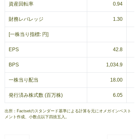
資産回転率
0.94
財務レバレッジ
1.30
[一株当り指標: 円]
EPS
42.8
BPS
1,034.9
一株当り配当
18.00
発行済み株式数 (百万株)
6.05
出所：Factsetのスタンダード基準による計算を元にオメガインベスト
メント作成、小数点以下四捨五入。